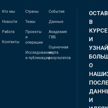
Кто мы
Страны
События
ОСТАВ
В
Новости
Темы
Данные
КУРСЕ
Работа
Проекты
Академия
и
ГВБ
И
Контакты
операции
УЗНА
Оценочная
Исследования
карта
БОЛЬ
и публикации
результатов
О
НАШИ
ПОСЛ
ДАНН
И