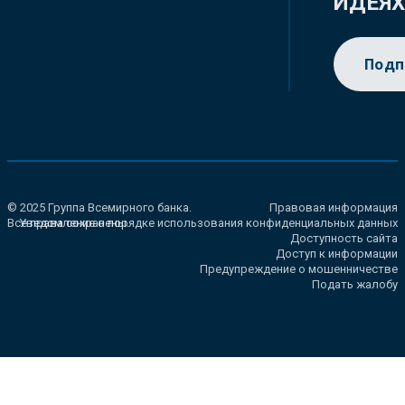
ИДЕЯ
Подп
© 2025 Группа Всемирного банка.
Правовая информация
Все права сохранены.
Уведомление о порядке использования конфиденциальных данных
Доступность сайта
Доступ к информации
Предупреждение о мошенничестве
Подать жалобу