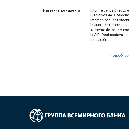
Название документа
Informe de los Director
Ejecutivos de la Asocia
Internacional de Fomen
la Junta de Gobernadore
Aumento de los recurso
la AIF - Decimoctava
reposición
Подробнее