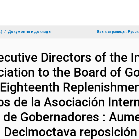
.)
Документы и доклады
Язык страницы:
Русск
cutive Directors of the I
ation to the Board of Go
 Eighteenth Replenishment
os de la Asociación Inter
 de Gobernadores : Aume
 - Decimoctava reposició