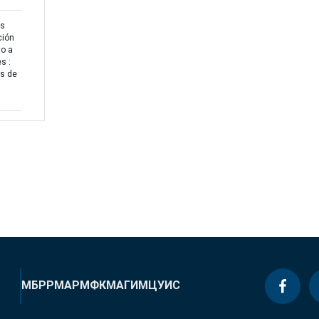
es
ción
to a
s :
s de
МБРР
МАР
МФК
МАГИ
МЦУИС