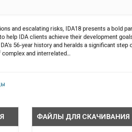
ns and escalating risks, IDA18 presents a bold par
e to help IDA clients achieve their development goa
IDA’s 56-year history and heralds a significant step 
 complex and interrelated...
ды
Я
ФАЙЛЫ ДЛЯ СКАЧИВАНИЯ