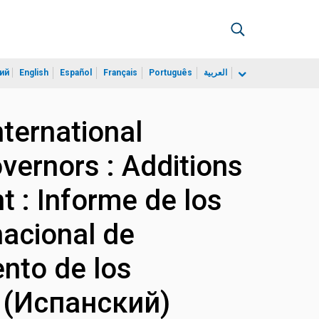
ий
English
Español
Français
Português
العربية
nternational
vernors : Additions
 : Informe de los
nacional de
nto de los
n (Испанский)