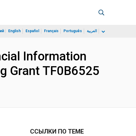
ий
English
Español
Français
Português
العربية
cial Information
ing Grant TF0B6525
ССЫЛКИ ПО ТЕМЕ