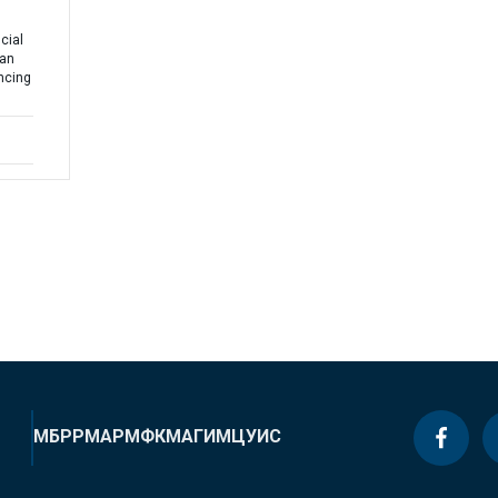
cial
oan
ncing
МБРР
МАР
МФК
МАГИ
МЦУИС