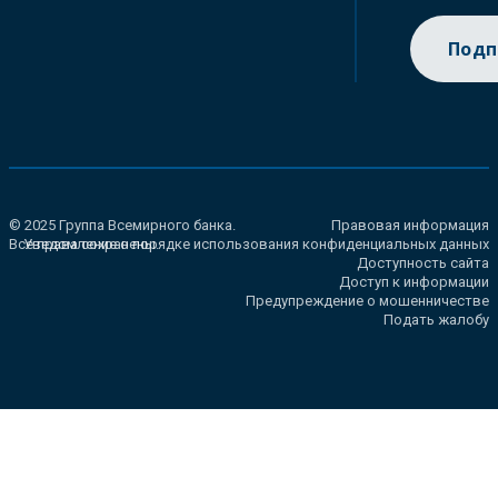
Подп
© 2025 Группа Всемирного банка.
Правовая информация
Все права сохранены.
Уведомление о порядке использования конфиденциальных данных
Доступность сайта
Доступ к информации
Предупреждение о мошенничестве
Подать жалобу