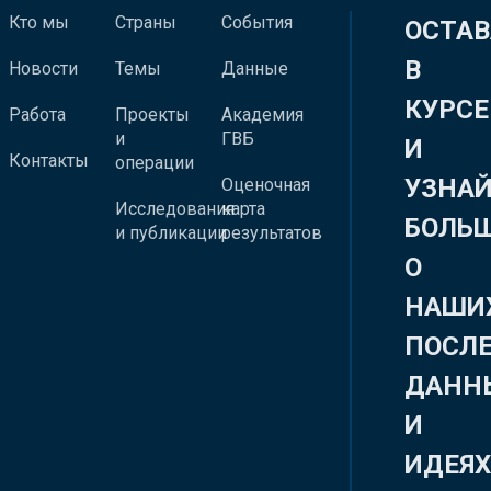
Кто мы
Страны
События
ОСТАВ
В
Новости
Темы
Данные
КУРСЕ
Работа
Проекты
Академия
и
ГВБ
И
Контакты
операции
УЗНА
Оценочная
Исследования
карта
БОЛЬ
и публикации
результатов
О
НАШИ
ПОСЛ
ДАНН
И
ИДЕЯ