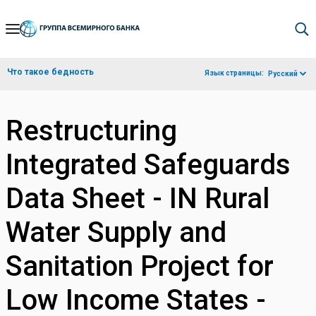
Skip
to
Main
Что такое бедность
Язык страницы:
Русский
Navigation
Restructuring
Integrated Safeguards
Data Sheet - IN Rural
Water Supply and
Sanitation Project for
Low Income States -