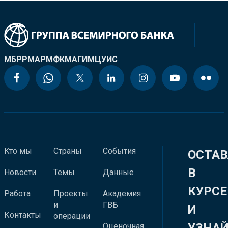
МБРР
МАР
МФК
МАГИ
МЦУИС
Кто мы
Страны
События
ОСТАВ
В
Новости
Темы
Данные
КУРСЕ
Работа
Проекты
Академия
и
ГВБ
И
Контакты
операции
Оценочная