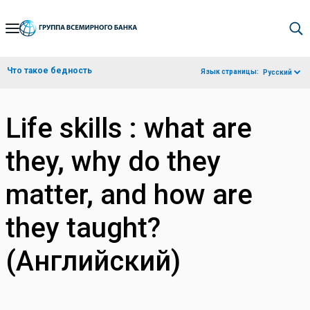
Skip
to
Main
Что такое бедность
Язык страницы:
Русский
Navigation
Life skills : what are
they, why do they
matter, and how are
they taught?
(Английский)