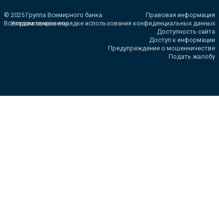
© 2025 Группа Всемирного банка.
Правовая информация
Все права сохранены.
Уведомление о порядке использования конфиденциальных данных
Доступность сайта
Доступ к информации
Предупреждение о мошенничестве
Подать жалобу