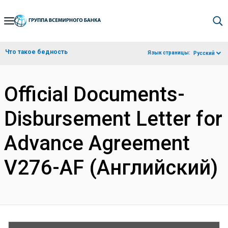
Skip
to
Main
Что такое бедность
Язык страницы:
Русский
Navigation
Official Documents-
Disbursement Letter for
Advance Agreement
V276-AF (Английский)