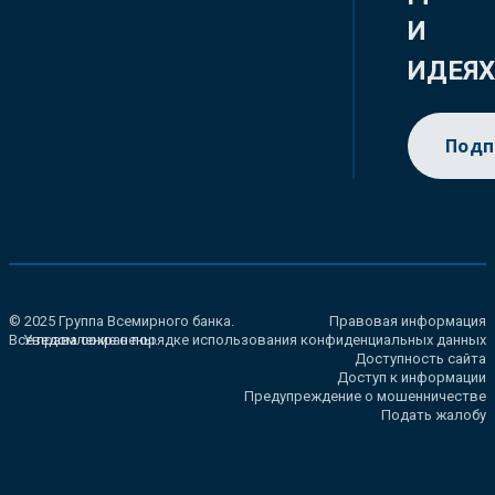
И
ИДЕЯ
Подп
© 2025 Группа Всемирного банка.
Правовая информация
Все права сохранены.
Уведомление о порядке использования конфиденциальных данных
Доступность сайта
Доступ к информации
Предупреждение о мошенничестве
Подать жалобу