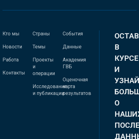
Кто мы
Страны
События
ОСТАВ
В
Новости
Темы
Данные
КУРСЕ
Работа
Проекты
Академия
и
ГВБ
И
Контакты
операции
УЗНА
Оценочная
Исследования
карта
БОЛЬ
и публикации
результатов
О
НАШИ
ПОСЛ
ДАНН