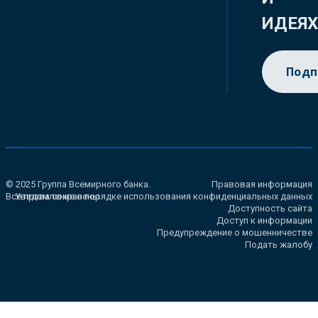
ИДЕЯ
Подп
© 2025 Группа Всемирного банка.
Правовая информация
Все права сохранены.
Уведомление о порядке использования конфиденциальных данных
Доступность сайта
Доступ к информации
Предупреждение о мошенничестве
Подать жалобу