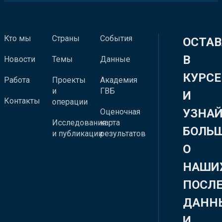
Кто мы
Страны
События
ОСТАВ
В
Новости
Темы
Данные
КУРСЕ
Работа
Проекты
Академия
и
ГВБ
И
Контакты
операции
УЗНА
Оценочная
Исследования
карта
БОЛЬ
и публикации
результатов
О
НАШИ
ПОСЛ
ДАНН
И