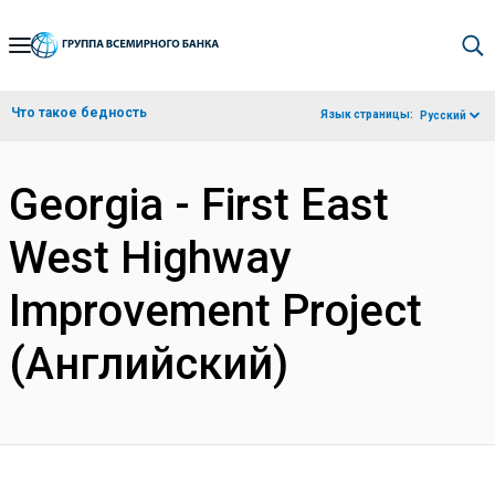
Skip
to
Main
Что такое бедность
Язык страницы:
Русский
Navigation
Georgia - First East
West Highway
Improvement Project
(Английский)