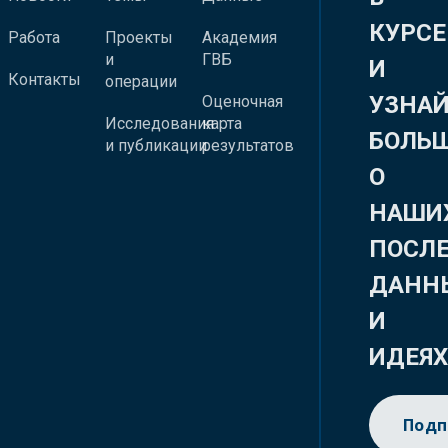
КУРСЕ
Работа
Проекты
Академия
и
ГВБ
И
Контакты
операции
УЗНА
Оценочная
Исследования
карта
БОЛЬ
и публикации
результатов
О
НАШИ
ПОСЛ
ДАНН
И
ИДЕЯ
Подп