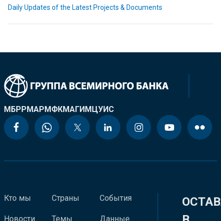
Daily Updates of the Latest Projects & Documents
МБРР
МАР
МФК
МАГИ
МЦУИС
Кто мы
Страны
События
ОСТАВ
В
Новости
Темы
Данные