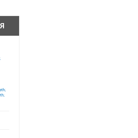
Я
;
eth;
th;