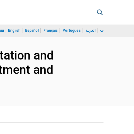
ий
English
Español
Français
Português
العربية
tation and
estment and