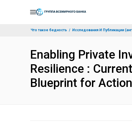
Skip
to
Main
Что такое бедность
Исследования И Публикации (анг
Navigation
Enabling Private I
Resilience : Curren
Blueprint for Acti