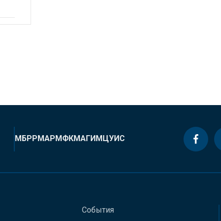
МБРР
МАР
МФК
МАГИ
МЦУИС
События