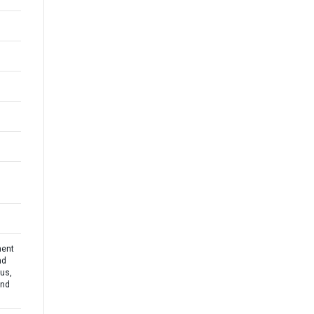
ment
nd
tus,
and