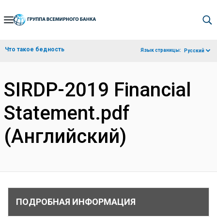
Skip
to
Main
Что такое бедность
Язык страницы:
Русский
Navigation
SIRDP-2019 Financial
Statement.pdf
(Английский)
ПОДРОБНАЯ ИНФОРМАЦИЯ