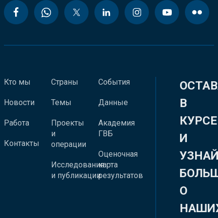
Кто мы
Страны
События
ОСТАВ
В
Новости
Темы
Данные
КУРСЕ
Работа
Проекты
Академия
и
ГВБ
И
Контакты
операции
УЗНА
Оценочная
Исследования
карта
БОЛЬ
и публикации
результатов
О
НАШИ