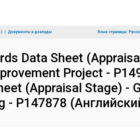
.)
Документы и доклады
Язык страницы:
Русск
rds Data Sheet (Appraisa
mprovement Project - P149
heet (Appraisal Stage) -
ng - P147878 (Английски