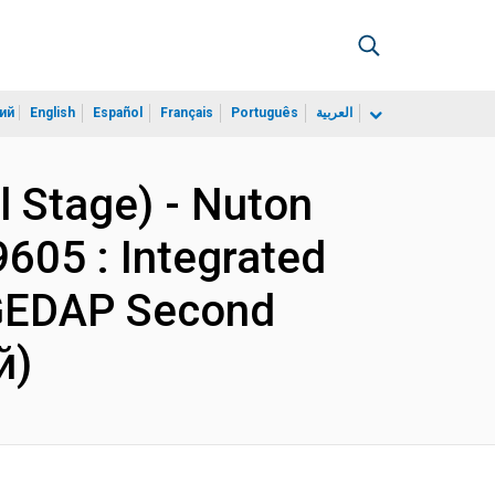
ий
English
Español
Français
Português
العربية
l Stage) - Nuton
605 : Integrated
 GEDAP Second
й)