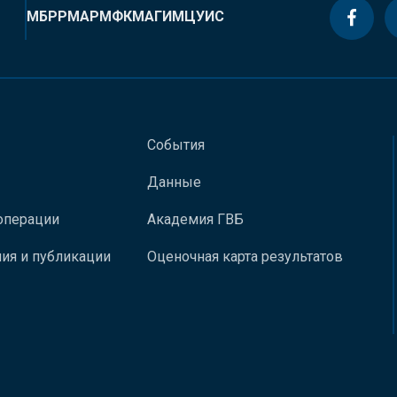
МБРР
МАР
МФК
МАГИ
МЦУИС
События
Данные
операции
Академия ГВБ
ия и публикации
Оценочная карта результатов