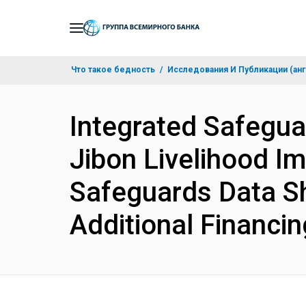
Skip
to
Main
Что такое бедность
Исследования И Публикации (анг
Navigation
Integrated Safegua
Jibon Livelihood I
Safeguards Data S
Additional Financi