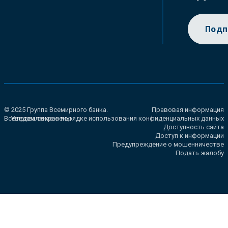
Подп
© 2025 Группа Всемирного банка.
Правовая информация
Все права сохранены.
Уведомление о порядке использования конфиденциальных данных
Доступность сайта
Доступ к информации
Предупреждение о мошенничестве
Подать жалобу