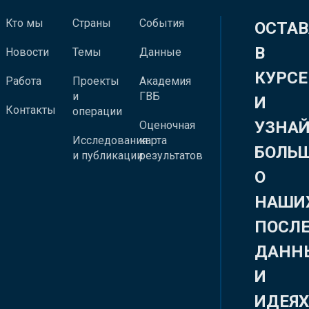
Кто мы
Страны
События
ОСТАВ
В
Новости
Темы
Данные
КУРСЕ
Работа
Проекты
Академия
и
ГВБ
И
Контакты
операции
УЗНА
Оценочная
Исследования
карта
БОЛЬ
и публикации
результатов
О
НАШИ
ПОСЛ
ДАНН
И
ИДЕЯ