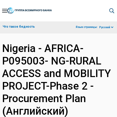
Skip
to
Main
Что такое бедность
Язык страницы:
Русский
Navigation
Nigeria - AFRICA-
P095003- NG-RURAL
ACCESS and MOBILITY
PROJECT-Phase 2 -
Procurement Plan
(Английский)