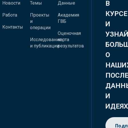
В
Новости
Темы
Данные
КУРСЕ
Работа
Проекты
Академия
и
ГВБ
И
Контакты
операции
УЗНА
Оценочная
Исследования
карта
БОЛЬ
и публикации
результатов
О
НАШИ
ПОСЛ
ДАНН
И
ИДЕЯ
Подп