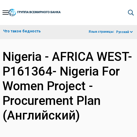
Skip
to
Main
Что такое бедность
Язык страницы:
Русский
Navigation
Nigeria - AFRICA WEST-
P161364- Nigeria For
Women Project -
Procurement Plan
(Английский)