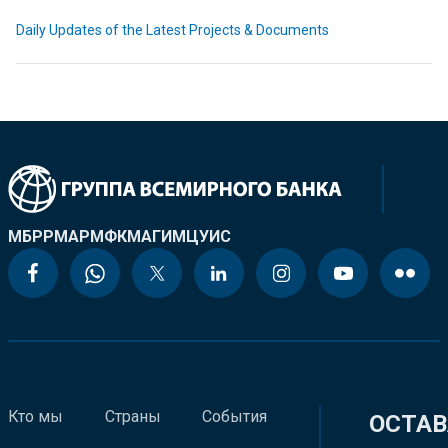
Daily Updates of the Latest Projects & Documents
МБРР
МАР
МФК
МАГИ
МЦУИС
Кто мы
Страны
События
ОСТАВ