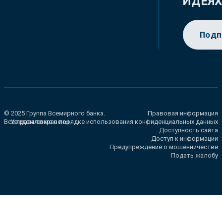
ИДЕЯ
Подп
© 2025 Группа Всемирного банка.
Правовая информация
Все права сохранены.
Уведомление о порядке использования конфиденциальных данных
Доступность сайта
Доступ к информации
Предупреждение о мошенничестве
Подать жалобу