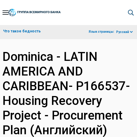
Skip
to
Main
Что такое бедность
Язык страницы:
Русский
Navigation
Dominica - LATIN
AMERICA AND
CARIBBEAN- P166537-
Housing Recovery
Project - Procurement
Plan (Английский)