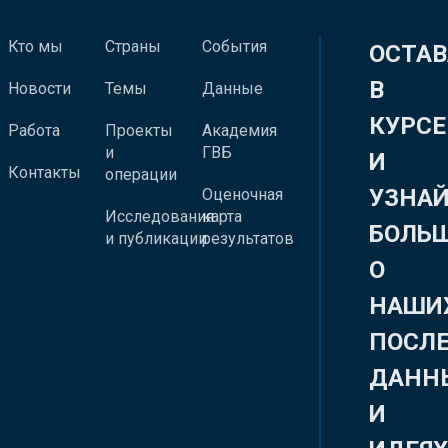
Кто мы
Страны
События
ОСТАВ
В
Новости
Темы
Данные
КУРСЕ
Работа
Проекты
Академия
и
ГВБ
И
Контакты
операции
УЗНА
Оценочная
Исследования
карта
БОЛЬ
и публикации
результатов
О
НАШИ
ПОСЛ
ДАНН
И