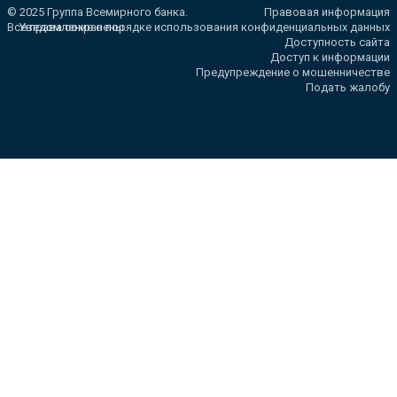
© 2025 Группа Всемирного банка.
Правовая информация
Все права сохранены.
Уведомление о порядке использования конфиденциальных данных
Доступность сайта
Доступ к информации
Предупреждение о мошенничестве
Подать жалобу