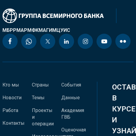
МБРР
МАР
МФК
МАГИ
МЦУИС
Кто мы
Страны
События
ОСТАВ
В
Новости
Темы
Данные
КУРСЕ
Работа
Проекты
Академия
и
ГВБ
И
Контакты
операции
УЗНА
Оценочная