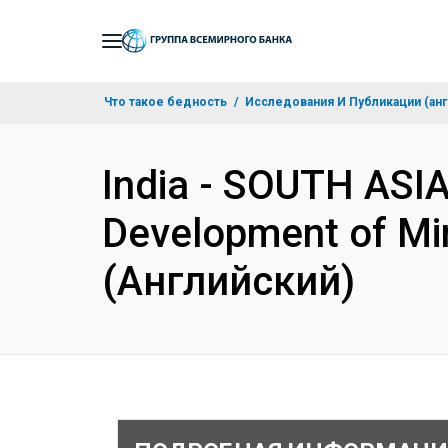
Skip
to
Main
Что такое бедность
Исследования И Публикации (анг
Navigation
India - SOUTH ASI
Development of Min
(Английский)