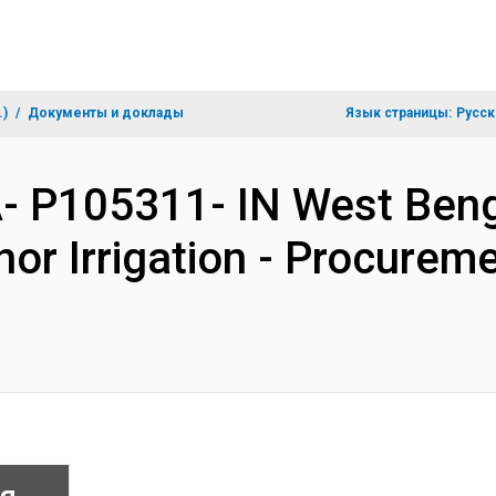
.)
Документы и доклады
Язык страницы:
Русск
A- P105311- IN West Beng
or Irrigation - Procurem