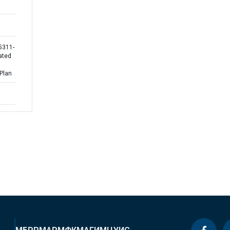
5311-
ated
 Plan