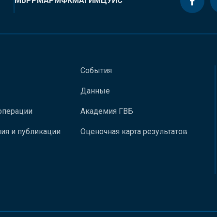
МБРР
МАР
МФК
МАГИ
МЦУИС
События
Данные
операции
Академия ГВБ
ия и публикации
Оценочная карта результатов