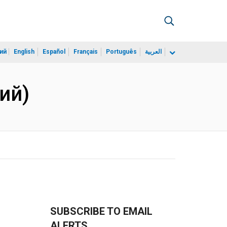
ий
English
Español
Français
Português
العربية
ий)
SUBSCRIBE TO EMAIL
ALERTS