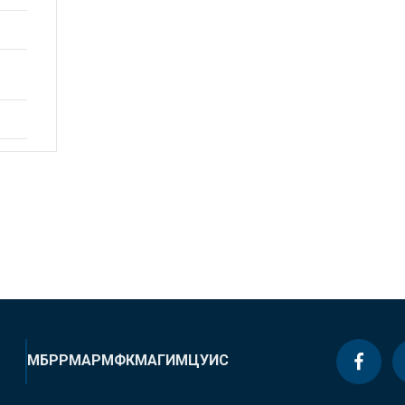
МБРР
МАР
МФК
МАГИ
МЦУИС