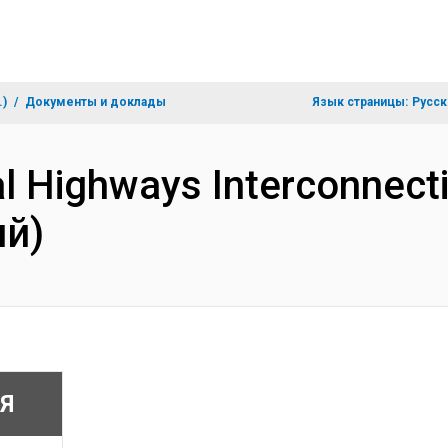
.)
Документы и доклады
Язык страницы:
Русск
nal Highways Interconnec
ий)
Я