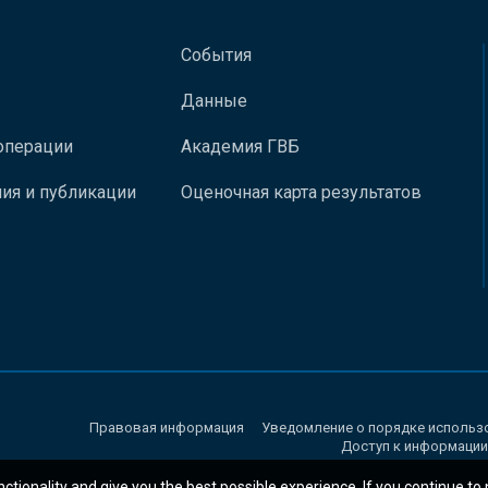
События
Данные
операции
Академия ГВБ
ия и публикации
Оценочная карта результатов
Правовая информация
Уведомление о порядке использ
Доступ к информации
nctionality and give you the best possible experience. If you continue to