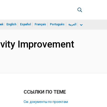
ий
English
Español
Français
Português
العربية
tivity Improvement
ССЫЛКИ ПО ТЕМЕ
См. документы по проектам