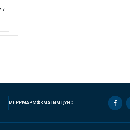
ity
МБРР
МАР
МФК
МАГИ
МЦУИС