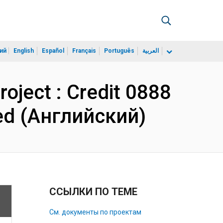
ий
English
Español
Français
Português
العربية
oject : Credit 0888
ed (Английский)
ССЫЛКИ ПО ТЕМЕ
См. документы по проектам