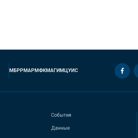
МБРР
МАР
МФК
МАГИ
МЦУИС
События
Данные