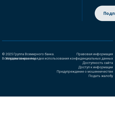
Подп
© 2025 Группа Всемирного банка.
Правовая информация
Все права сохранены.
Уведомление о порядке использования конфиденциальных данных
Доступность сайта
Доступ к информации
Предупреждение о мошенничестве
Подать жалобу