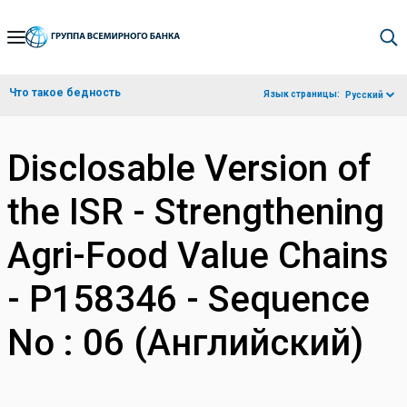
Skip
to
Main
Что такое бедность
Язык страницы:
Русский
Navigation
Disclosable Version of
the ISR - Strengthening
Agri-Food Value Chains
- P158346 - Sequence
No : 06 (Английский)