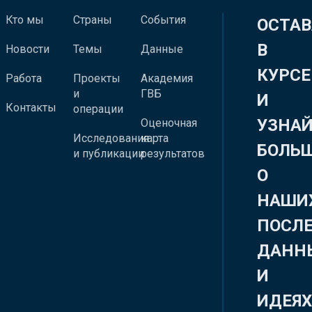
Кто мы
Страны
События
ОСТАВ
В
Новости
Темы
Данные
КУРСЕ
Работа
Проекты
Академия
и
ГВБ
И
Контакты
операции
УЗНА
Оценочная
Исследования
карта
БОЛЬ
и публикации
результатов
О
НАШИ
ПОСЛ
ДАНН
И
ИДЕЯ