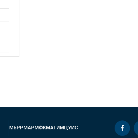
МБРР
МАР
МФК
МАГИ
МЦУИС