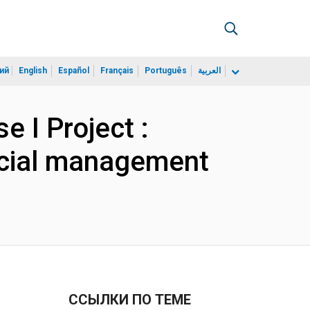
ий
English
Español
Français
Português
العربية
 I Project :
ocial management
ССЫЛКИ ПО ТЕМЕ