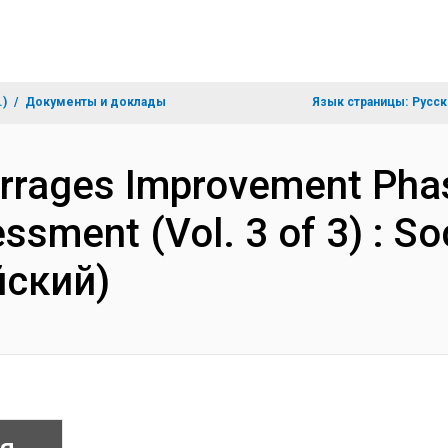
.)
Документы и доклады
Язык страницы:
Русск
arrages Improvement Phase
ssment (Vol. 3 of 3) : S
йский)