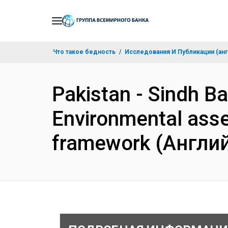
Skip
to
Main
Что такое бедность
Исследования И Публикации (анг
Navigation
Pakistan - Sindh B
Environmental asse
framework (Англи