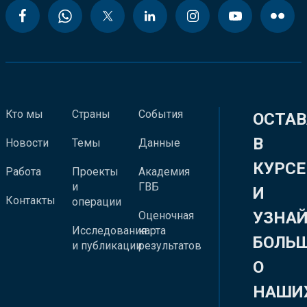
Кто мы
Страны
События
ОСТАВ
В
Новости
Темы
Данные
КУРСЕ
Работа
Проекты
Академия
и
ГВБ
И
Контакты
операции
УЗНА
Оценочная
Исследования
карта
БОЛЬ
и публикации
результатов
О
НАШИ