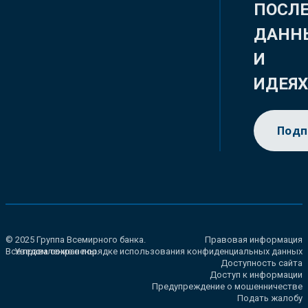
ПОСЛ
ДАНН
И
ИДЕЯ
Подп
© 2025 Группа Всемирного банка.
Правовая информация
Все права сохранены.
Уведомление о порядке использования конфиденциальных данных
Доступность сайта
Доступ к информации
Предупреждение о мошенничестве
Подать жалобу