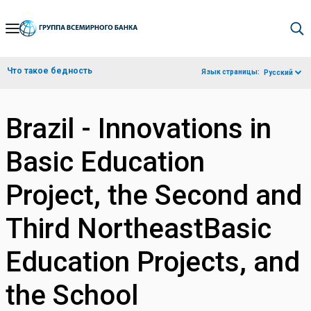
Skip
to
Main
Что такое бедность
Язык страницы:
Русский
Navigation
Brazil - Innovations in
Basic Education
Project, the Second and
Third NortheastBasic
Education Projects, and
the School