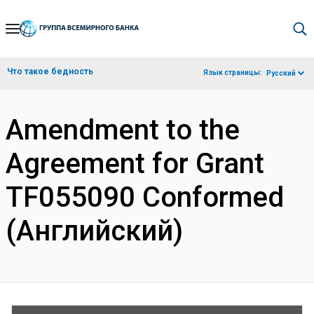
Skip
to
Main
Что такое бедность
Язык страницы:
Русский
Navigation
Amendment to the
Agreement for Grant
TF055090 Conformed
(Английский)