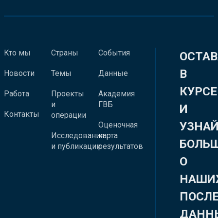
Кто мы
Страны
События
ОСТАВ
В
Новости
Темы
Данные
КУРСЕ
Работа
Проекты
Академия
и
ГВБ
И
Контакты
операции
УЗНА
Оценочная
Исследования
карта
БОЛЬ
и публикации
результатов
О
НАШИ
ПОСЛ
ДАНН