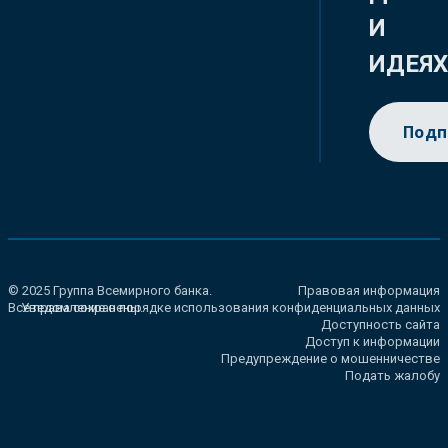
И
ИДЕЯ
Подп
© 2025 Группа Всемирного банка.
Правовая информация
Все права сохранены.
Уведомление о порядке использования конфиденциальных данных
Доступность сайта
Доступ к информации
Предупреждение о мошенничестве
Подать жалобу