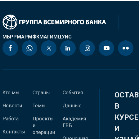
МБРР
МАР
МФК
МАГИ
МЦУИС
Кто мы
Страны
События
ОСТАВ
В
Новости
Темы
Данные
КУРСЕ
Работа
Проекты
Академия
и
ГВБ
И
Контакты
операции
Оценочная