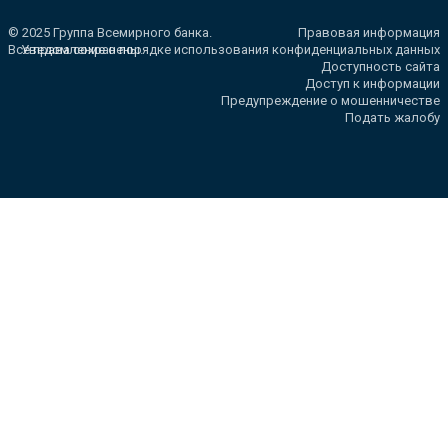
© 2025 Группа Всемирного банка.
Правовая информация
Все права сохранены.
Уведомление о порядке использования конфиденциальных данных
Доступность сайта
Доступ к информации
Предупреждение о мошенничестве
Подать жалобу