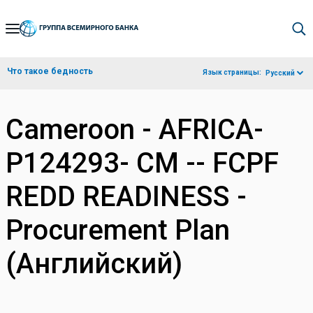
Skip
to
Main
Что такое бедность
Язык страницы:
Русский
Navigation
Cameroon - AFRICA-
P124293- CM -- FCPF
REDD READINESS -
Procurement Plan
(Английский)