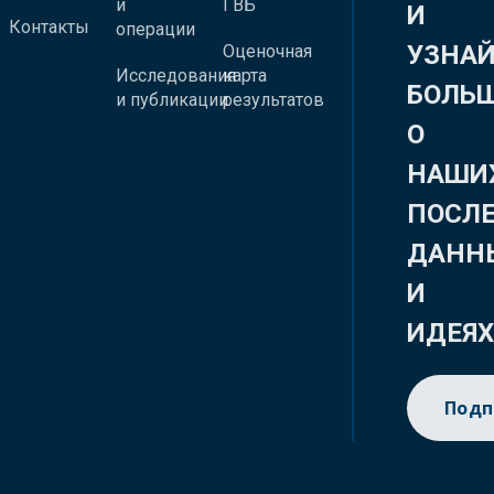
и
ГВБ
И
Контакты
операции
УЗНА
Оценочная
Исследования
карта
БОЛЬ
и публикации
результатов
О
НАШИ
ПОСЛ
ДАНН
И
ИДЕЯ
Подп