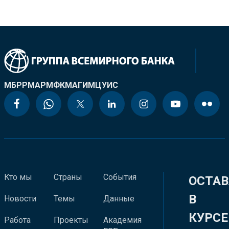
МБРР
МАР
МФК
МАГИ
МЦУИС
Кто мы
Страны
События
ОСТАВ
В
Новости
Темы
Данные
КУРСЕ
Работа
Проекты
Академия