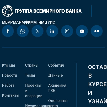
МБРР
МАР
МФК
МАГИ
МЦУИС
Кто мы
Страны
События
ОСТАВ
В
Новости
Темы
Данные
КУРСЕ
Работа
Проекты
Академия
и
ГВБ
И
Контакты
операции
УЗНА
Оценочная
Исследования
карта