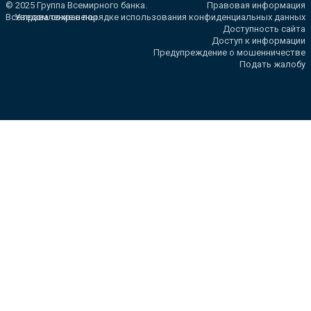
© 2025 Группа Всемирного банка.
Правовая информация
Все права сохранены.
Уведомление о порядке использования конфиденциальных данных
Доступность сайта
Доступ к информации
Предупреждение о мошенничестве
Подать жалобу