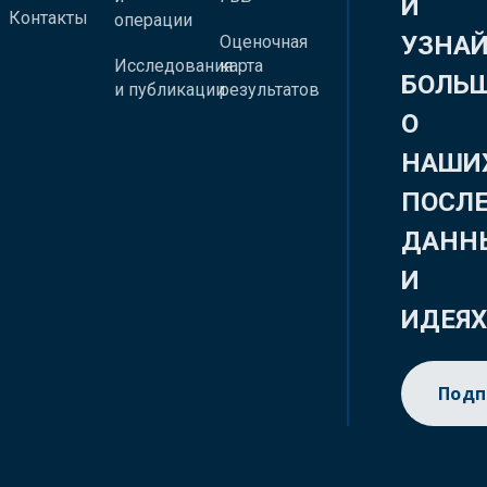
И
Контакты
операции
УЗНА
Оценочная
Исследования
карта
БОЛЬ
и публикации
результатов
О
НАШИ
ПОСЛ
ДАНН
И
ИДЕЯ
Подп