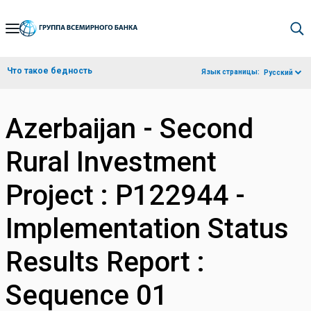
Skip
to
Main
Что такое бедность
Язык страницы:
Русский
Navigation
Azerbaijan - Second
Rural Investment
Project : P122944 -
Implementation Status
Results Report :
Sequence 01