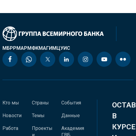
МБРР
МАР
МФК
МАГИ
МЦУИС
Кто мы
Страны
События
ОСТАВ
В
Новости
Темы
Данные
КУРСЕ
Работа
Проекты
Академия
и
ГВБ