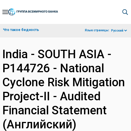
Skip
to
Main
Что такое бедность
Язык страницы:
Русский
Navigation
India - SOUTH ASIA -
P144726 - National
Cyclone Risk Mitigation
Project-II - Audited
Financial Statement
(Английский)