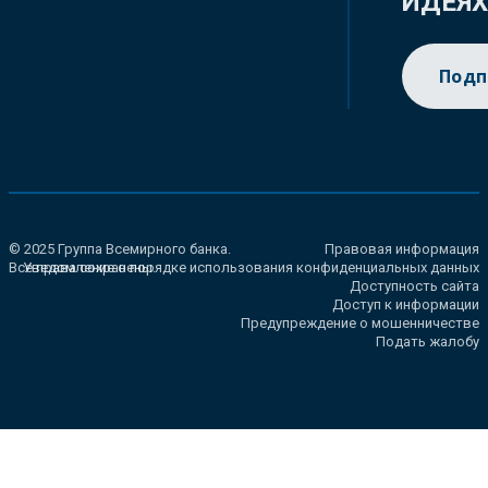
ИДЕЯ
Подп
© 2025 Группа Всемирного банка.
Правовая информация
Все права сохранены.
Уведомление о порядке использования конфиденциальных данных
Доступность сайта
Доступ к информации
Предупреждение о мошенничестве
Подать жалобу