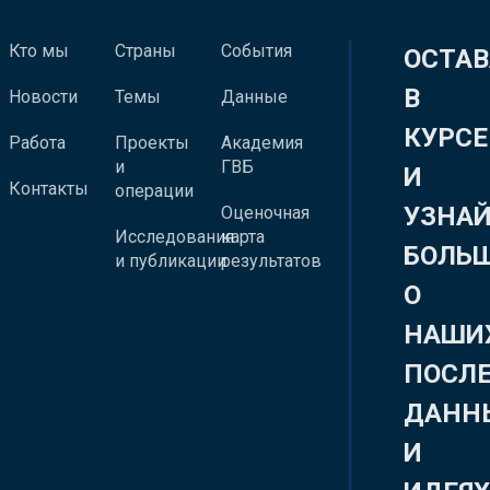
Кто мы
Страны
События
ОСТАВ
В
Новости
Темы
Данные
КУРСЕ
Работа
Проекты
Академия
и
ГВБ
И
Контакты
операции
УЗНА
Оценочная
Исследования
карта
БОЛЬ
и публикации
результатов
О
НАШИ
ПОСЛ
ДАНН
И