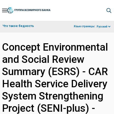
Skip
to
Main
Что такое бедность
Язык страницы:
Русский
Navigation
Concept Environmental
and Social Review
Summary (ESRS) - CAR
Health Service Delivery
System Strengthening
Project (SENI-plus) -