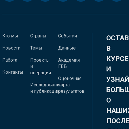
Кто мы
Страны
События
ОСТАВ
В
Новости
Темы
Данные
КУРСЕ
Работа
Проекты
Академия
и
ГВБ
И
Контакты
операции
УЗНА
Оценочная
Исследования
карта
БОЛЬ
и публикации
результатов
О
НАШИ
ПОСЛ