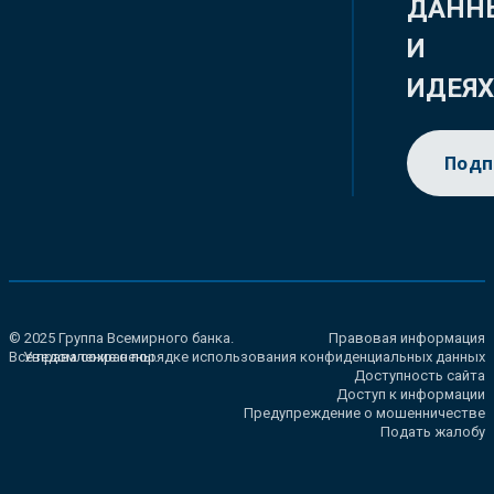
ДАНН
И
ИДЕЯ
Подп
© 2025 Группа Всемирного банка.
Правовая информация
Все права сохранены.
Уведомление о порядке использования конфиденциальных данных
Доступность сайта
Доступ к информации
Предупреждение о мошенничестве
Подать жалобу