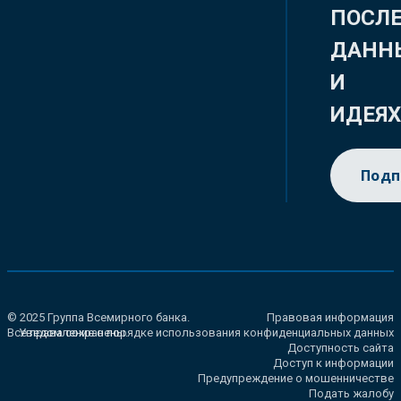
ПОСЛ
ДАНН
И
ИДЕЯ
Подп
© 2025 Группа Всемирного банка.
Правовая информация
Все права сохранены.
Уведомление о порядке использования конфиденциальных данных
Доступность сайта
Доступ к информации
Предупреждение о мошенничестве
Подать жалобу