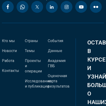
Кто мы
Страны
События
ОСТАВ
В
Новости
Темы
Данные
КУРСЕ
Работа
Проекты
Академия
и
ГВБ
И
Контакты
операции
УЗНА
Оценочная
Исследования
карта
БОЛЬ
и публикации
результатов
О
НАШИ