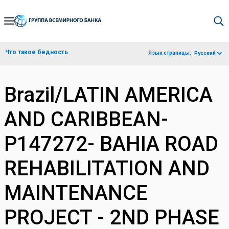
Skip
to
Main
Что такое бедность
Язык страницы:
Русский
Navigation
Brazil/LATIN AMERICA
AND CARIBBEAN-
P147272- BAHIA ROAD
REHABILITATION AND
MAINTENANCE
PROJECT - 2ND PHASE