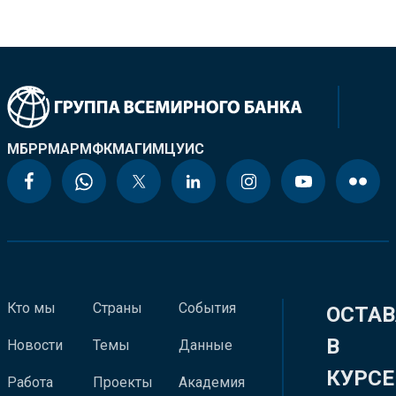
МБРР
МАР
МФК
МАГИ
МЦУИС
Кто мы
Страны
События
ОСТАВ
В
Новости
Темы
Данные
КУРСЕ
Работа
Проекты
Академия