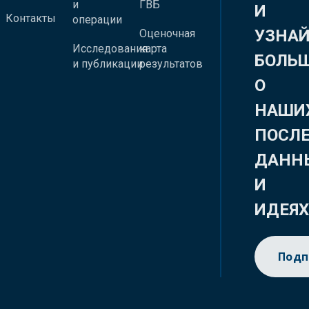
и
ГВБ
И
Контакты
операции
УЗНА
Оценочная
Исследования
карта
БОЛЬ
и публикации
результатов
О
НАШИ
ПОСЛ
ДАНН
И
ИДЕЯ
Подп