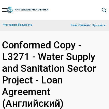
Skip
to
Main
Что такое бедность
Язык страницы:
Русский
Navigation
Conformed Copy -
L3271 - Water Supply
and Sanitation Sector
Project - Loan
Agreement
(Английский)