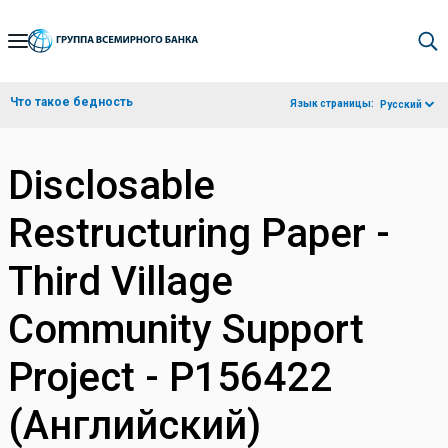
Skip
to
Main
Что такое бедность
Язык страницы:
Русский
Navigation
Disclosable
Restructuring Paper -
Third Village
Community Support
Project - P156422
(Английский)