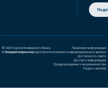
Подп
© 2025 Группа Всемирного банка.
Правовая информация
Все права сохранены.
Уведомление о порядке использования конфиденциальных данных
Доступность сайта
Доступ к информации
Предупреждение о мошенничестве
Подать жалобу