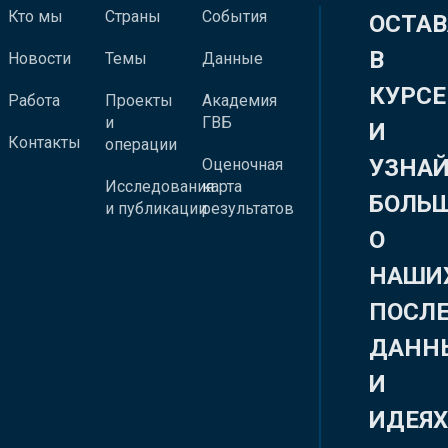
Кто мы
Страны
События
ОСТАВ
В
Новости
Темы
Данные
КУРСЕ
Работа
Проекты
Академия
и
ГВБ
И
Контакты
операции
УЗНА
Оценочная
Исследования
карта
БОЛЬ
и публикации
результатов
О
НАШИ
ПОСЛ
ДАНН
И
ИДЕЯ