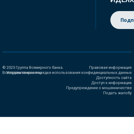
Подп
© 2025 Группа Всемирного банка.
Правовая информация
Все права сохранены.
Уведомление о порядке использования конфиденциальных данных
Доступность сайта
Доступ к информации
Предупреждение о мошенничестве
Подать жалобу