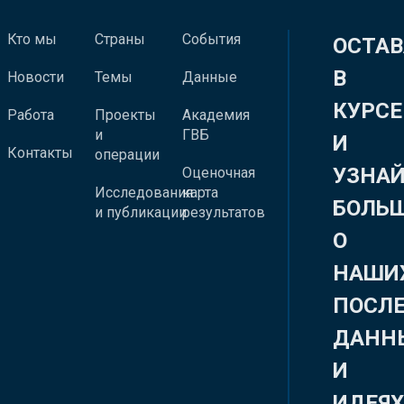
Кто мы
Страны
События
ОСТАВ
В
Новости
Темы
Данные
КУРСЕ
Работа
Проекты
Академия
и
ГВБ
И
Контакты
операции
УЗНА
Оценочная
Исследования
карта
БОЛЬ
и публикации
результатов
О
НАШИ
ПОСЛ
ДАНН
И
ИДЕЯ