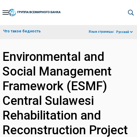
Skip
to
Main
Что такое бедность
Язык страницы:
Русский
Navigation
Environmental and
Social Management
Framework (ESMF)
Central Sulawesi
Rehabilitation and
Reconstruction Project