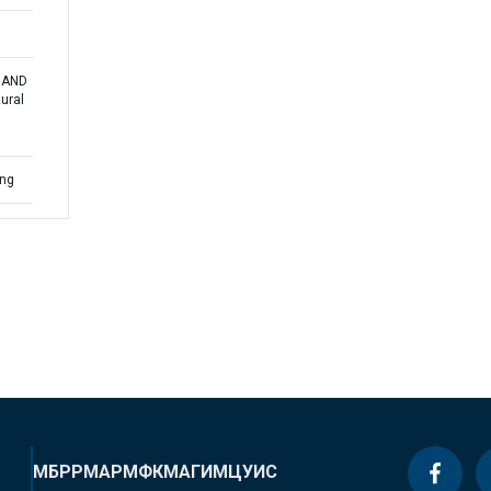
A AND
ural
ing
МБРР
МАР
МФК
МАГИ
МЦУИС