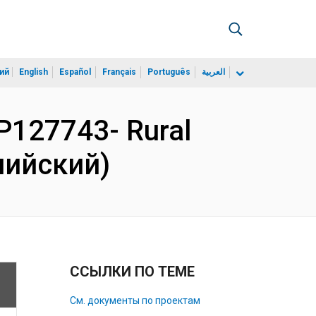
ий
English
Español
Français
Português
العربية
P127743- Rural
глийский)
ССЫЛКИ ПО ТЕМЕ
См. документы по проектам