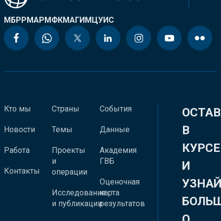
МБРР
МАР
МФК
МАГИ
МЦУИС
Кто мы
Страны
События
ОСТАВ
В
Новости
Темы
Данные
КУРСЕ
Работа
Проекты
Академия
и
ГВБ
И
Контакты
операции
УЗНА
Оценочная
Исследования
карта
БОЛЬ
и публикации
результатов
О