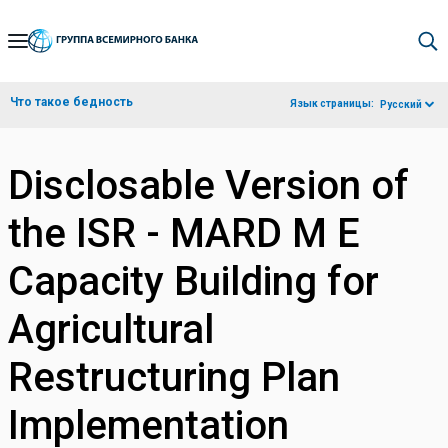
Skip
to
Main
Что такое бедность
Язык страницы:
Русский
Navigation
Disclosable Version of
the ISR - MARD M E
Capacity Building for
Agricultural
Restructuring Plan
Implementation