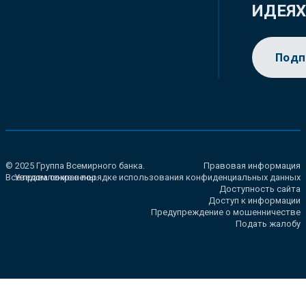
ИДЕЯ
Подп
© 2025 Группа Всемирного банка.
Правовая информация
Все права сохранены.
Уведомление о порядке использования конфиденциальных данных
Доступность сайта
Доступ к информации
Предупреждение о мошенничестве
Подать жалобу