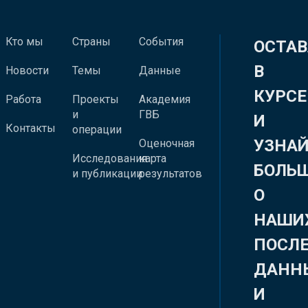
Кто мы
Страны
События
ОСТАВ
В
Новости
Темы
Данные
КУРСЕ
Работа
Проекты
Академия
и
ГВБ
И
Контакты
операции
УЗНА
Оценочная
Исследования
карта
БОЛЬ
и публикации
результатов
О
НАШИ
ПОСЛ
ДАНН
И