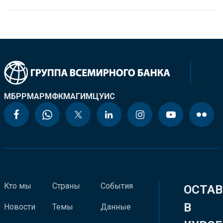
МБРР
МАР
МФК
МАГИ
МЦУИС
Кто мы
Страны
События
ОСТАВ
В
Новости
Темы
Данные