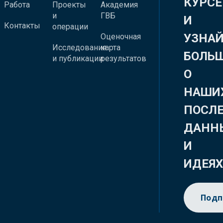
КУРСЕ
Работа
Проекты
Академия
и
ГВБ
И
Контакты
операции
УЗНА
Оценочная
Исследования
карта
БОЛЬ
и публикации
результатов
О
НАШИ
ПОСЛ
ДАНН
И
ИДЕЯ
Подп