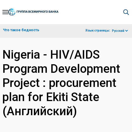
Skip
to
Main
Что такое бедность
Язык страницы:
Русский
Navigation
Nigeria - HIV/AIDS
Program Development
Project : procurement
plan for Ekiti State
(Английский)