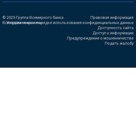
© 2025 Группа Всемирного банка.
Правовая информация
Все права сохранены.
Уведомление о порядке использования конфиденциальных данных
Доступность сайта
Доступ к информации
Предупреждение о мошенничестве
Подать жалобу