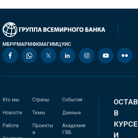
МБРР
МАР
МФК
МАГИ
МЦУИС
Кто мы
Страны
События
ОСТАВ
В
Новости
Темы
Данные
КУРСЕ
Работа
Проекты
Академия
и
ГВБ
И