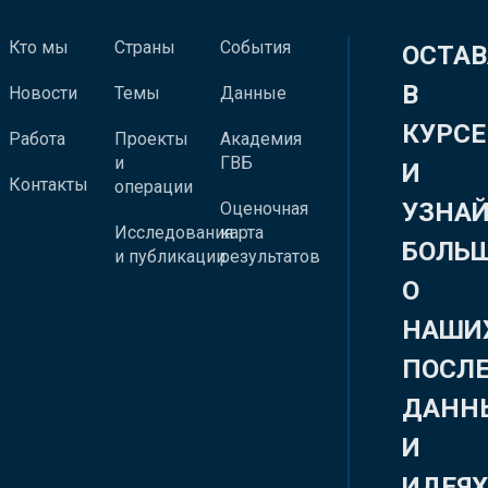
Кто мы
Страны
События
ОСТАВ
В
Новости
Темы
Данные
КУРСЕ
Работа
Проекты
Академия
и
ГВБ
И
Контакты
операции
УЗНА
Оценочная
Исследования
карта
БОЛЬ
и публикации
результатов
О
НАШИ
ПОСЛ
ДАНН
И
ИДЕЯ