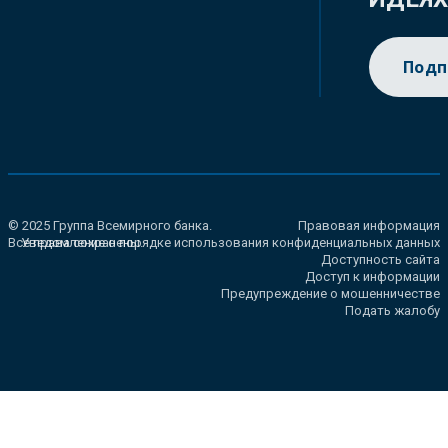
Подп
© 2025 Группа Всемирного банка.
Правовая информация
Все права сохранены.
Уведомление о порядке использования конфиденциальных данных
Доступность сайта
Доступ к информации
Предупреждение о мошенничестве
Подать жалобу