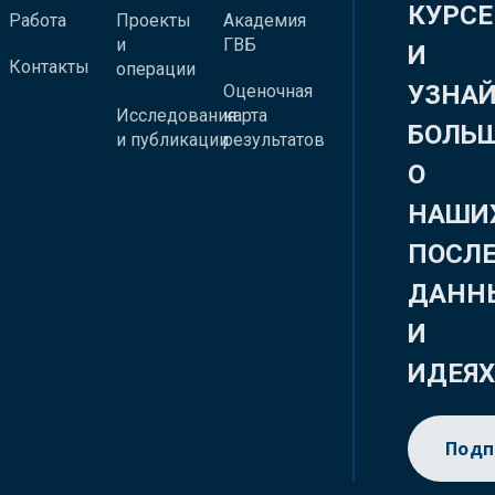
КУРСЕ
Работа
Проекты
Академия
и
ГВБ
И
Контакты
операции
УЗНА
Оценочная
Исследования
карта
БОЛЬ
и публикации
результатов
О
НАШИ
ПОСЛ
ДАНН
И
ИДЕЯ
Подп