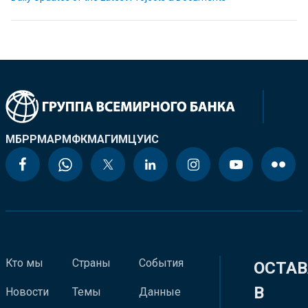
МБРР
МАР
МФК
МАГИ
МЦУИС
Кто мы
Страны
События
ОСТАВ
В
Новости
Темы
Данные