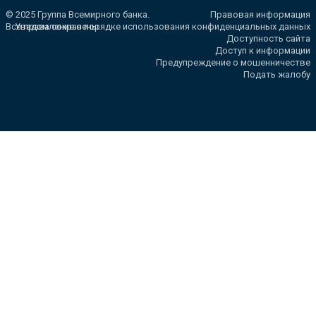
© 2025 Группа Всемирного банка.
Правовая информация
Все права сохранены.
Уведомление о порядке использования конфиденциальных данных
Доступность сайта
Доступ к информации
Предупреждение о мошенничестве
Подать жалобу