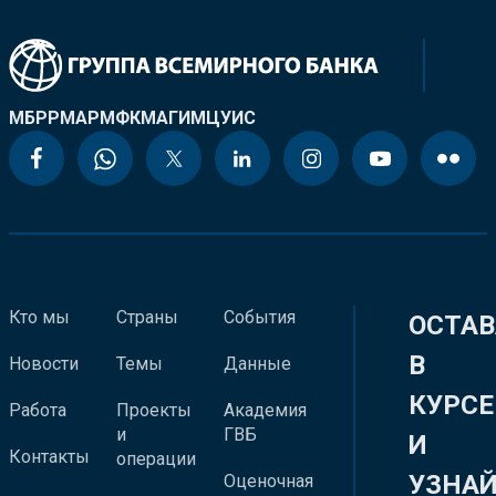
МБРР
МАР
МФК
МАГИ
МЦУИС
Кто мы
Страны
События
ОСТАВ
В
Новости
Темы
Данные
КУРСЕ
Работа
Проекты
Академия
и
ГВБ
И
Контакты
операции
УЗНА
Оценочная