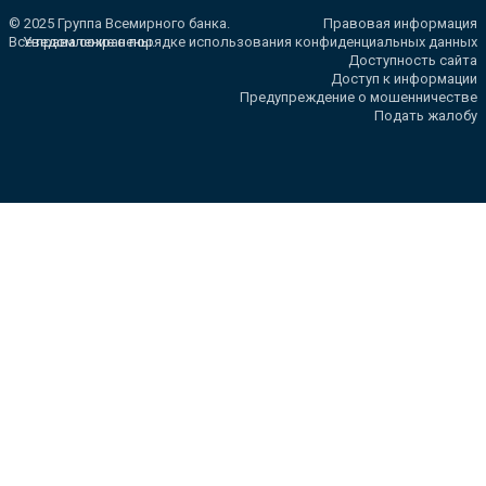
© 2025 Группа Всемирного банка.
Правовая информация
Все права сохранены.
Уведомление о порядке использования конфиденциальных данных
Доступность сайта
Доступ к информации
Предупреждение о мошенничестве
Подать жалобу