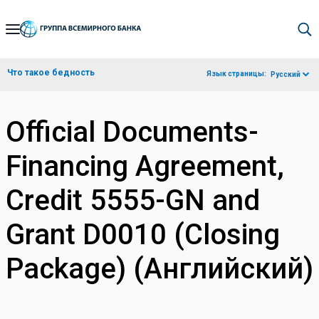
Skip
to
Main
Что такое бедность
Язык страницы:
Русский
Navigation
Official Documents-
Financing Agreement,
Credit 5555-GN and
Grant D0010 (Closing
Package) (Английский)