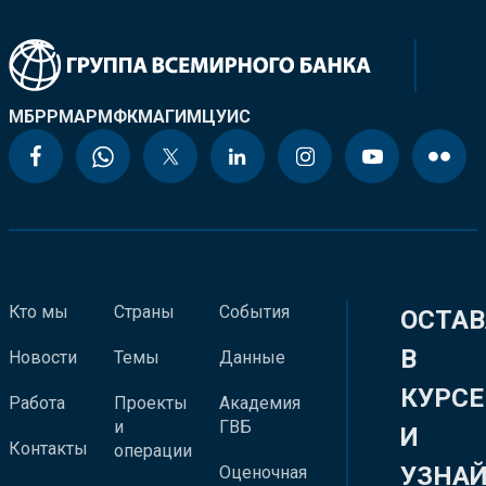
МБРР
МАР
МФК
МАГИ
МЦУИС
Кто мы
Страны
События
ОСТАВ
В
Новости
Темы
Данные
КУРСЕ
Работа
Проекты
Академия
и
ГВБ
И
Контакты
операции
УЗНА
Оценочная