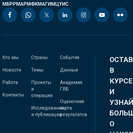
МБРР
МАР
МФК
МАГИ
МЦУИС
Кто мы
Страны
События
ОСТАВ
В
Новости
Темы
Данные
КУРСЕ
Работа
Проекты
Академия
и
ГВБ
И
Контакты
операции
УЗНА
Оценочная
Исследования
карта
БОЛЬ
и публикации
результатов
О