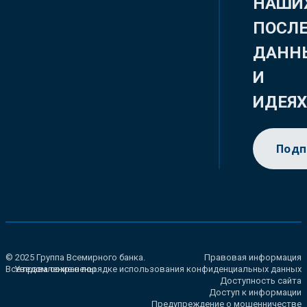
НАШИ
ПОСЛ
ДАНН
И
ИДЕЯ
Подп
© 2025 Группа Всемирного банка.
Правовая информация
Все права сохранены.
Уведомление о порядке использования конфиденциальных данных
Доступность сайта
Доступ к информации
Предупреждение о мошенничестве