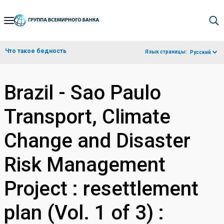
Skip
to
Main
Что такое бедность
Язык страницы:
Русский
Navigation
Brazil - Sao Paulo
Transport, Climate
Change and Disaster
Risk Management
Project : resettlement
plan (Vol. 1 of 3) :