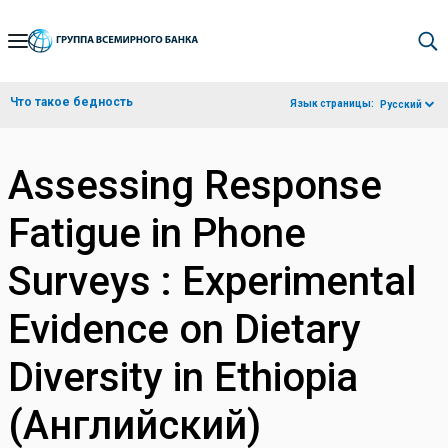
Skip
to
Main
Что такое бедность
Язык страницы:
Русский
Navigation
Assessing Response
Fatigue in Phone
Surveys : Experimental
Evidence on Dietary
Diversity in Ethiopia
(Английский)