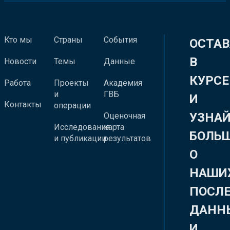
Кто мы
Страны
События
ОСТАВ
В
Новости
Темы
Данные
КУРСЕ
Работа
Проекты
Академия
и
ГВБ
И
Контакты
операции
УЗНА
Оценочная
Исследования
карта
БОЛЬ
и публикации
результатов
О
НАШИ
ПОСЛ
ДАНН
И