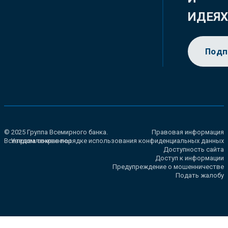
ИДЕЯ
Подп
© 2025 Группа Всемирного банка.
Правовая информация
Все права сохранены.
Уведомление о порядке использования конфиденциальных данных
Доступность сайта
Доступ к информации
Предупреждение о мошенничестве
Подать жалобу