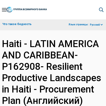
Skip
to
Main
Что такое бедность
Язык страницы:
Русский
Navigation
Haiti - LATIN AMERICA
AND CARIBBEAN-
P162908- Resilient
Productive Landscapes
in Haiti - Procurement
Plan (Английский)