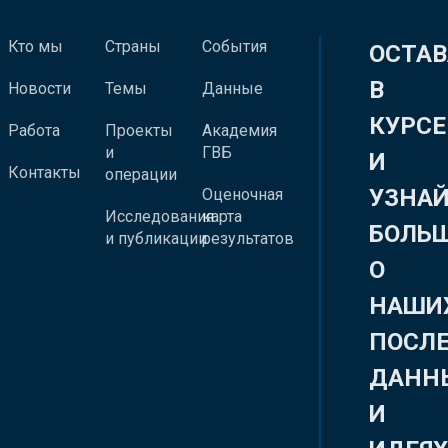
Кто мы
Страны
События
ОСТАВ
В
Новости
Темы
Данные
КУРСЕ
Работа
Проекты
Академия
и
ГВБ
И
Контакты
операции
УЗНА
Оценочная
Исследования
карта
БОЛЬ
и публикации
результатов
О
НАШИ
ПОСЛ
ДАНН
И