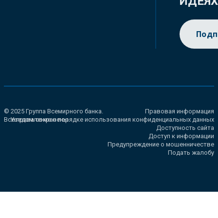
ИДЕЯ
Подп
© 2025 Группа Всемирного банка.
Правовая информация
Все права сохранены.
Уведомление о порядке использования конфиденциальных данных
Доступность сайта
Доступ к информации
Предупреждение о мошенничестве
Подать жалобу