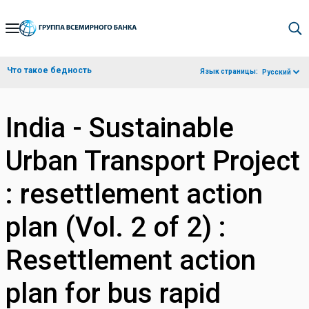
Skip
to
Main
Что такое бедность
Язык страницы:
Русский
Navigation
India - Sustainable
Urban Transport Project
: resettlement action
plan (Vol. 2 of 2) :
Resettlement action
plan for bus rapid