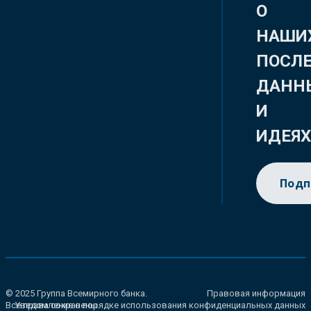
О
НАШИ
ПОСЛ
ДАНН
И
ИДЕЯ
Подп
© 2025 Группа Всемирного банка.
Правовая информация
Все права сохранены.
Уведомление о порядке использования конфиденциальных данных