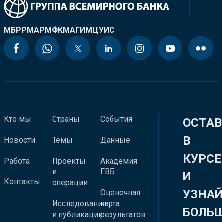
МБРР
МАР
МФК
МАГИ
МЦУИС
Кто мы
Страны
События
ОСТАВ
В
Новости
Темы
Данные
КУРСЕ
Работа
Проекты
Академия
и
ГВБ
И
Контакты
операции
УЗНА
Оценочная
Исследования
карта
БОЛЬ
и публикации
результатов