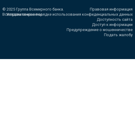
© 2025 Группа Всемирного банка.
Правовая информация
Все права сохранены.
Уведомление о порядке использования конфиденциальных данных
Доступность сайта
Доступ к информации
Предупреждение о мошенничестве
Подать жалобу