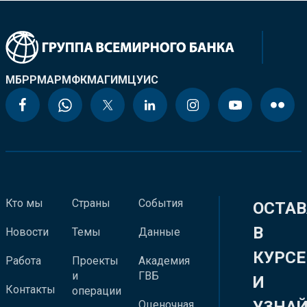
МБРР
МАР
МФК
МАГИ
МЦУИС
Кто мы
Страны
События
ОСТАВ
В
Новости
Темы
Данные
КУРСЕ
Работа
Проекты
Академия
и
ГВБ
И
Контакты
операции
Оценочная