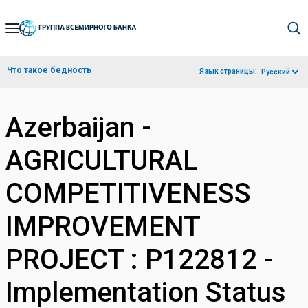
Skip
to
Main
Что такое бедность
Язык страницы:
Русский
Navigation
Azerbaijan -
AGRICULTURAL
COMPETITIVENESS
IMPROVEMENT
PROJECT : P122812 -
Implementation Status