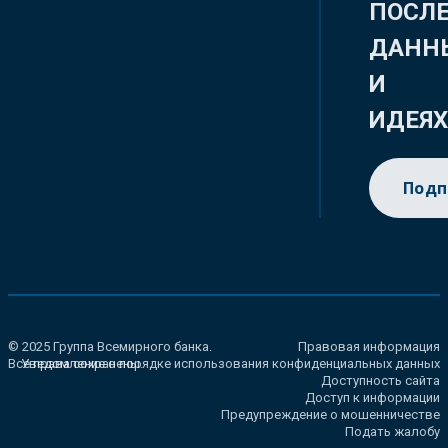
ПОСЛ
ДАНН
И
ИДЕЯ
Подп
© 2025 Группа Всемирного банка.
Правовая информация
Все права сохранены.
Уведомление о порядке использования конфиденциальных данных
Доступность сайта
Доступ к информации
Предупреждение о мошенничестве
Подать жалобу