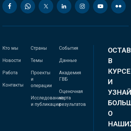
Кто мы
Страны
События
ОСТАВ
В
Новости
Темы
Данные
КУРСЕ
Работа
Проекты
Академия
и
ГВБ
И
Контакты
операции
УЗНА
Оценочная
Исследования
карта
БОЛЬ
и публикации
результатов
О
НАШИ