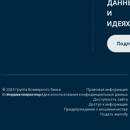
ДАНН
И
ИДЕЯ
Подп
© 2025 Группа Всемирного банка.
Правовая информация
Все права сохранены.
Уведомление о порядке использования конфиденциальных данных
Доступность сайта
Доступ к информации
Предупреждение о мошенничестве
Подать жалобу