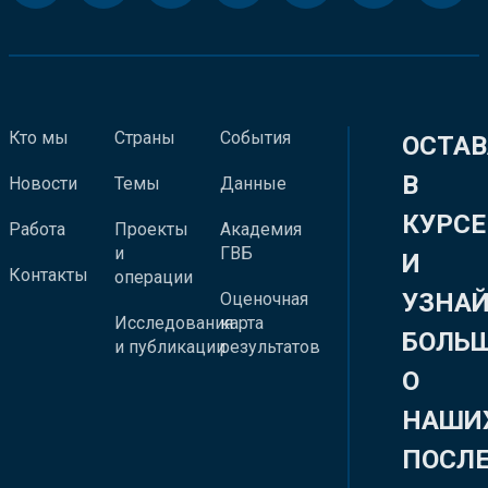
Кто мы
Страны
События
ОСТАВ
В
Новости
Темы
Данные
КУРСЕ
Работа
Проекты
Академия
и
ГВБ
И
Контакты
операции
УЗНА
Оценочная
Исследования
карта
БОЛЬ
и публикации
результатов
О
НАШИ
ПОСЛ