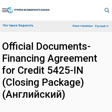
Skip
to
Main
Что такое бедность
Язык страницы:
Русский
Navigation
Official Documents-
Financing Agreement
for Credit 5425-IN
(Closing Package)
(Английский)