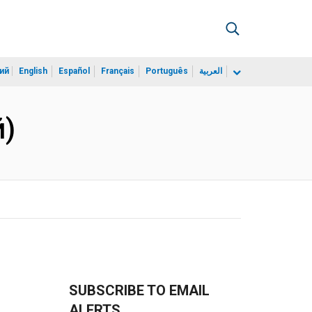
ий
English
Español
Français
Português
العربية
й)
SUBSCRIBE TO EMAIL
ALERTS