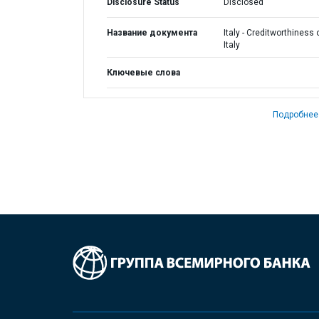
Disclosure Status
Disclosed
Название документа
Italy - Creditworthiness 
Italy
Ключевые слова
Подробнее