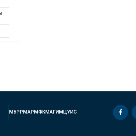
of
МБРР
МАР
МФК
МАГИ
МЦУИС